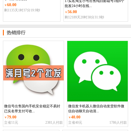
17实名淘宝小号出售纯白邮箱号1组6个
60.00
￥
批发24小时在线...
剩1135
天
1
时
37
分
18.0
秒
56.00
￥
剩12189
天
20
时
38
分
30.0
秒
热销排行
微信号出售国内手机安全稳定不易封
微信发卡机器人微信自动发货软件微
已实名带支付可收...
信自动聊天自动清...
79.00
40.00
￥
￥
立省11元
2381人付款
立省40元
1786人付款