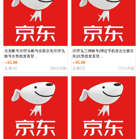
京东帐号JD开头帐号全新京东JD开头
JD开头三绑账号(绑定手机首次注册京
账号出售批发直登...
东)出售批发直登...
65.00
95.00
￥
￥
立省5元
294人付款
立省5元
125人付款