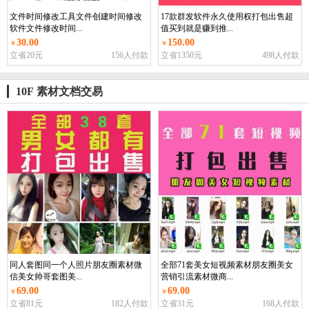
文件时间修改工具文件创建时间修改
17款群发软件永久使用权打包出售超
软件文件修改时间...
值买到就是赚到推...
30.00
150.00
￥
￥
立省20元
156人付款
立省1350元
498人付款
10F 素材文档交易
同人套图同一个人照片朋友圈素材微
全部71套美女短视频素材朋友圈美女
信美女帅哥套图美...
营销引流素材微商...
69.00
69.00
￥
￥
立省81元
182人付款
立省31元
168人付款