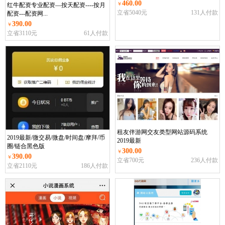
460.00
￥
红牛配资专业配资—按天配资----按月
立省5040元
131人付款
配资---配资网...
390.00
￥
立省3110元
61人付款
租友伴游网交友类型网站源码系统
2019最新/微交易/微盘/时间盘/摩拜/币
2019最新
圈/链合黑色版
300.00
￥
390.00
￥
立省700元
236人付款
立省2110元
186人付款