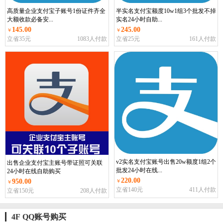
高质量企业支付宝子账号1份证件齐全
半实名支付宝额度10w1组3个批发不掉
大额收款必备安...
实名24小时自助...
145.00
245.00
￥
￥
立省35元
1083人付款
立省25元
161人付款
v2实名支付宝账号出售20w额度1组2个
出售企业支付宝主账号带证照可关联
批发24小时在线...
24小时在线自助购买
220.00
950.00
￥
￥
立省140元
411人付款
立省150元
208人付款
4F QQ账号购买