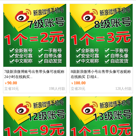
7级新浪微博账号出售带头像可改昵称
8级新浪微博小号出售带头像可改昵称
24小时在线购买...
在线购买【1组4...
90.00
100.00
￥
￥
立省10元
198人付款
立省20元
128人付款