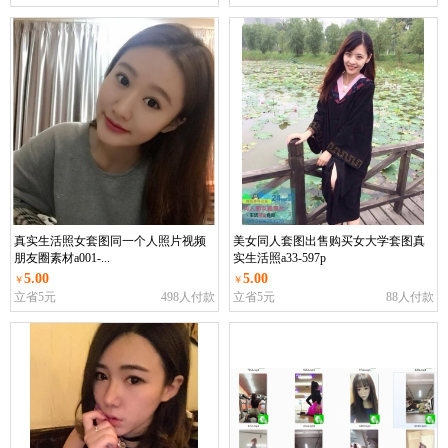
真实生活照女套图同一个人照片视频
美女同人套图出售购买女大学套图真
朋友圈素材a001-...
实生活照a33-597p
5.00
5.00
￥
￥
立省5元
498人付款
立省5元
88人付款