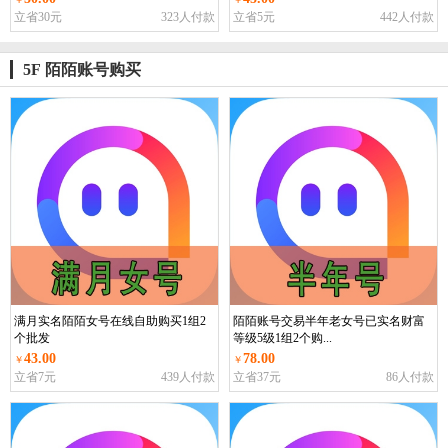
立省30元
323人付款
立省5元
442人付款
5F 陌陌账号购买
满月实名陌陌女号在线自助购买1组2
陌陌账号交易半年老女号已实名财富
个批发
等级5级1组2个购...
43.00
78.00
￥
￥
立省7元
439人付款
立省37元
86人付款