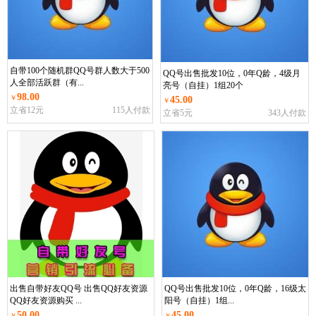
自带100个随机群QQ号群人数大于500
QQ号出售批发10位，0年Q龄，4级月
人全部活跃群（有...
亮号（自挂）1组20个
98.00
￥
45.00
￥
立省12元
115人付款
立省5元
343人付款
出售自带好友QQ号 出售QQ好友资源
QQ号出售批发10位，0年Q龄，16级太
QQ好友资源购买 ...
阳号（自挂）1组...
50.00
45.00
￥
￥