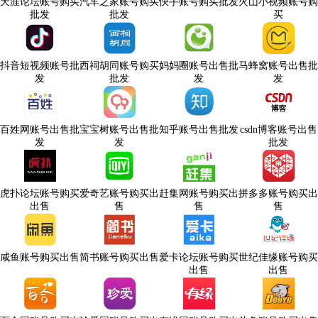
天涯论坛账号购买
汽车之家账号购买
快手账号购买批发
火山小视频账号购
批发
批发
买
抖音短视频账号批
西祠胡同账号购买
妈妈圈账号出售批
马蜂窝账号出售批
发
批发
发
发
百姓网账号出售批
宝宝树账号出售批
知乎账号出售批发
csdn博客账号出售
发
发
批发
虎扑论坛账号购买
爱奇艺账号购买出
赶集网账号购买出
拼多多账号购买出
出售
售
售
售
咸鱼账号购买出售
简书账号购买出售
爱卡论坛账号购买
世纪佳缘账号购买
出售
出售