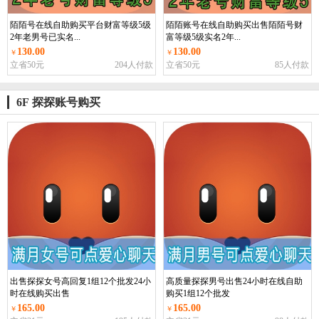
陌陌号在线自助购买平台财富等级5级
陌陌账号在线自助购买出售陌陌号财
2年老男号已实名...
富等级5级实名2年...
130.00
130.00
￥
￥
立省50元
204人付款
立省50元
85人付款
6F 探探账号购买
出售探探女号高回复1组12个批发24小
高质量探探男号出售24小时在线自助
时在线购买出售
购买1组12个批发
165.00
165.00
￥
￥