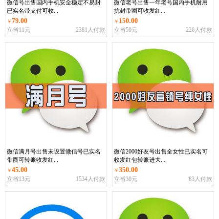
微信号出售国内手机安全稳定不易封
微信老号出售一年老号国内手机耐用
已实名带支付可收...
抗封带圈可收发红...
79.00
150.00
￥
￥
立省11元
2381人付款
立省50元
226人付款
微信满月号出售未设置微信号已实名
微信2000好友号出售全女性已实名可
带圈可转账收发红...
收发红包转账进大...
45.00
350.00
￥
￥
立省13元
1534人付款
立省30元
83人付款