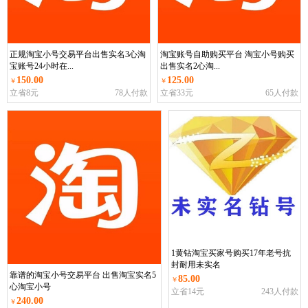
正规淘宝小号交易平台出售实名3心淘
淘宝账号自助购买平台 淘宝小号购买
宝账号24小时在...
出售实名2心淘...
150.00
125.00
￥
￥
立省8元
78人付款
立省33元
65人付款
1黄钻淘宝买家号购买17年老号抗
封耐用未实名
靠谱的淘宝小号交易平台 出售淘宝实名5
85.00
￥
心淘宝小号
立省14元
243人付款
240.00
￥