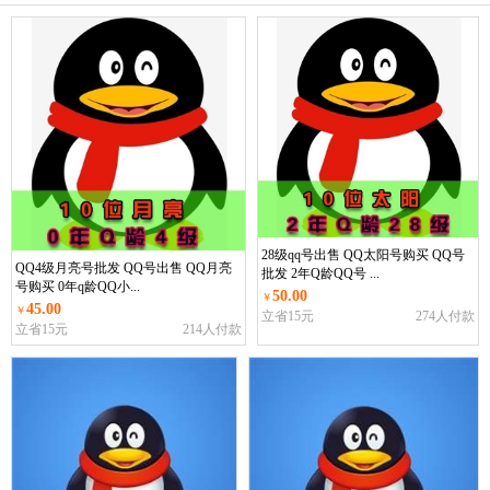
28级qq号出售 QQ太阳号购买 QQ号
QQ4级月亮号批发 QQ号出售 QQ月亮
批发 2年Q龄QQ号 ...
号购买 0年q龄QQ小...
50.00
￥
45.00
￥
立省15元
274人付款
立省15元
214人付款