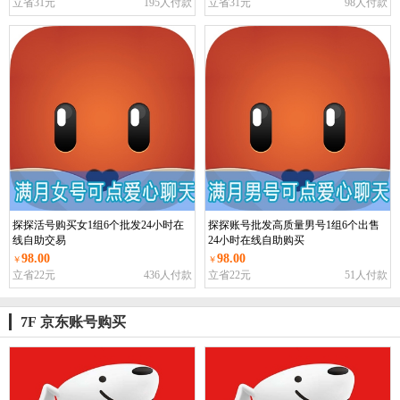
立省31元
195人付款
立省31元
98人付款
探探活号购买女1组6个批发24小时在
探探账号批发高质量男号1组6个出售
线自助交易
24小时在线自助购买
98.00
98.00
￥
￥
立省22元
436人付款
立省22元
51人付款
7F 京东账号购买