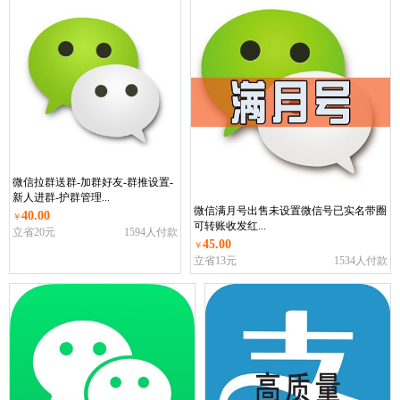
微信拉群送群-加群好友-群推设置-
新人进群-护群管理...
微信满月号出售未设置微信号已实名带圈
40.00
￥
可转账收发红...
立省20元
1594人付款
45.00
￥
立省13元
1534人付款