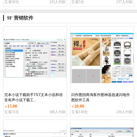
立省30元
243人付款
立省5元
237人付款
9F 营销软件
完本小说下载助手TXT文本小说和语
闪作图招商淘客作图神器急速闪电作
音有声小说下载工...
图软件工具
15.00
20.00
￥
￥
立省35元
188人付款
立省130元
236人付款