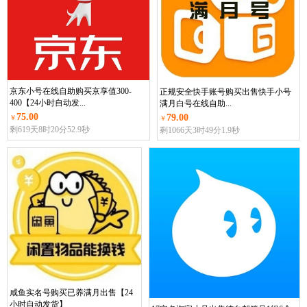
京东小号在线自助购买京享值300-
正规安全快手账号购买出售快手小号
400【24小时自动发...
满月白号在线自助...
75.00
79.00
￥
￥
剩619
天
8
时
20
分
51.0
秒
剩1066
天
3
时
49
分
0.0
秒
咸鱼实名号购买已养满月出售【24
小时自动发货】