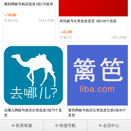
携程网账号购买批发1组150直登
50.00
￥
立省10元
245人付款
和讯账号出售批发直登 1组100个批发
45.00
￥
立省5元
149人付款
去哪儿网账号购买出售批发1组70个直
篱笆网账号购买出售批发交易1组40个
登
直登
60.00
45.00
￥
￥
联系客服
快捷导航
会员中心
立省10元
239人付款
立省15元
200人付款