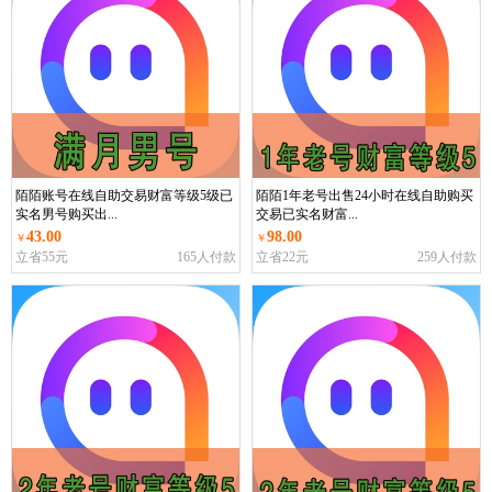
陌陌账号在线自助交易财富等级5级已
陌陌1年老号出售24小时在线自助购买
实名男号购买出...
交易已实名财富...
43.00
98.00
￥
￥
立省55元
165人付款
立省22元
259人付款