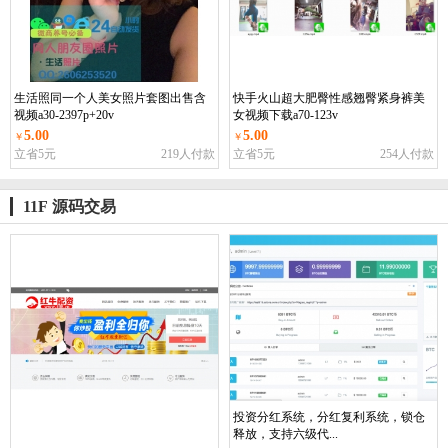
生活照同一个人美女照片套图出售含
快手火山超大肥臀性感翘臀紧身裤美
视频a30-2397p+20v
女视频下载a70-123v
5.00
5.00
￥
￥
立省5元
219人付款
立省5元
254人付款
11F 源码交易
投资分红系统，分红复利系统，锁仓
释放，支持六级代...