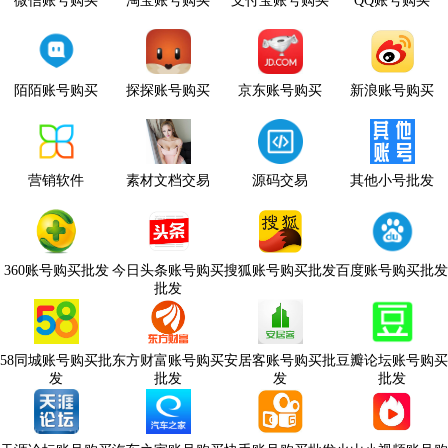
微信账号购买
淘宝账号购买
支付宝账号购买
QQ账号购买
陌陌账号购买
探探账号购买
京东账号购买
新浪账号购买
营销软件
素材文档交易
源码交易
其他小号批发
360账号购买批发
今日头条账号购买
搜狐账号购买批发
百度账号购买批发
批发
58同城账号购买批
东方财富账号购买
安居客账号购买批
豆瓣论坛账号购买
发
批发
发
批发