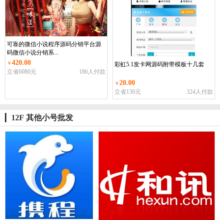
可靠的微信小说程序源码分销平台源
码微信小说分销系...
420.00
￥
彩虹5.1发卡网源码附带模板十几套
立省6080元
186人付款
20.00
￥
立省130元
324人付款
12F 其他小号批发