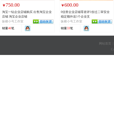
750.00
600.00
￥
￥
淘宝一钻企业店铺购买 出售淘宝企业
0信誉企业店铺零差评1份过二审安全
店铺 淘宝企业店铺
稳定额外送1个企业支
纵横小号工作室
纵横小号工作室
销量
46
笔
销量
33
笔
网站首页
C