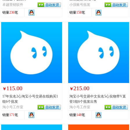
卓越营销软件
小强账号批发
销量
236
笔
销量
158
笔
115.00
215.00
￥
￥
17年实名2心淘宝小号交易在线购买1
淘宝小号交易中文实名5心实物带V直
组6个批发
登1组6个批发出售
淘小号工作室
淘小号工作室
销量
171
笔
销量
148
笔