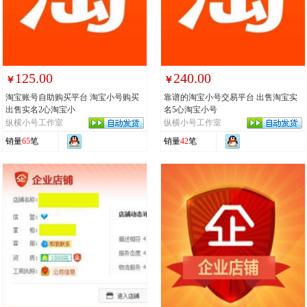
125.00
240.00
￥
￥
淘宝账号自助购买平台 淘宝小号购买
靠谱的淘宝小号交易平台 出售淘宝实
出售实名2心淘宝小
名5心淘宝小号
纵横小号工作室
纵横小号工作室
销量
65
笔
销量
42
笔