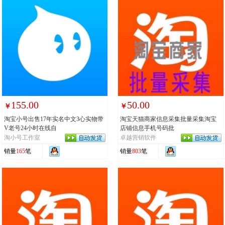
155.00
50.00
￥
￥
淘宝小号出售17年实名中文3心实物带
淘宝天猫商家信息采集批量采集淘宝
V老号24小时在线自
店铺信息手机号码批
淘小号工作室
卓越营销软件
销量
165
笔
销量
803
笔