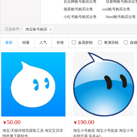
百合网账号购买出售
珍爱网账号购买出
领英账号购买出售
soul账号购买出售
小红书账号购买出售
blued账号购买出售
已选条件：
淘宝账号购买
最新
销量
人气
价格
会员折扣
有演示站
自
50.00
190.00
￥
￥
淘宝/天猫详情页获取工具 淘宝宝贝详
淘宝小号购买 淘宝小号批发 淘宝小号
情批量下载软件
自助交易 实名4心