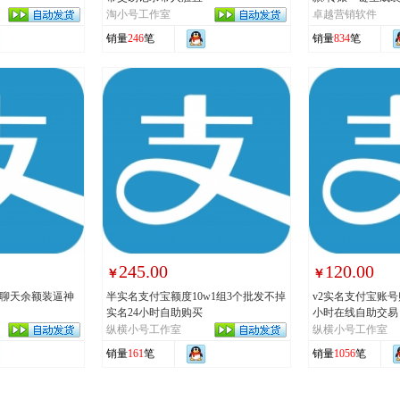
淘小号工作室
卓越营销软件
销量
246
笔
销量
834
笔
245.00
120.00
￥
￥
单聊天余额装逼神
半实名支付宝额度10w1组3个批发不掉
v2实名支付宝账号
实名24小时自助购买
小时在线自助交易
纵横小号工作室
纵横小号工作室
销量
161
笔
销量
1056
笔