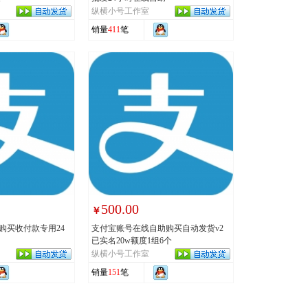
纵横小号工作室
销量
411
笔
500.00
￥
购买收付款专用24
支付宝账号在线自助购买自动发货v2
已实名20w额度1组6个
纵横小号工作室
销量
151
笔