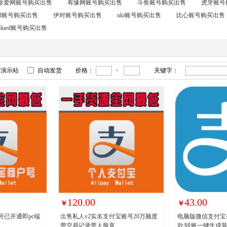
珍爱网账号购买出售
有缘网账号购买出售
斗鱼账号购买出售
虎牙账号
oul账号购买出售
伊对账号购买出售
uki账号购买出售
比心账号购买出售
blued账号购买出售
-
有演示站
自动发货
价格：
关键字：
120.00
43.00
￥
￥
号已开通即pc端
出售私人v2实名支付宝账号20万额度
电脑版微信支付宝
带交易记录带人脸直
款/转账一键生成