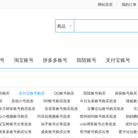
网站首页
我的订单
商品
号
淘宝账号
拼多多账号
陌陌账号
支付宝账号
号购买
支付宝账号购买
QQ账号购买
陌陌账号购买
探探账号购买
易
其他小号批发
360账号购买批发
今日头条账号购买批发
搜狐账
东方财富账号购买批发
安居客账号购买批发
豆瓣论坛账号购买批发
天
山小视频账号购买
抖音短视频账号批发
西祠胡同账号购买批发
妈妈圈
宝宝树账号出售批发
知乎账号出售批发
csdn博客账号出售批发
虎扑论
拼多多账号购买出售
咸鱼账号购买出售
简书账号购买出售
爱卡论坛账