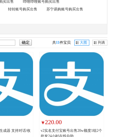
购买出售
哔哩哔哩账号购买出售
转转账号购买出售
苏宁易购账号购买出售
共
11
件宝贝
大图
列表
220.00
￥
生成器 支持对话/收
v2实名支付宝账号出售20w额度1组2个
装
批发24小时在线自助