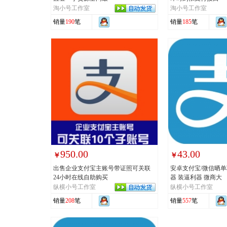
淘小号工作室
淘小号工作室
销量
190
笔
销量
185
笔
950.00
43.00
￥
￥
出售企业支付宝主账号带证照可关联
安卓支付宝/微信晒
24小时在线自助购买
器 装逼利器 微商大
纵横小号工作室
纵横小号工作室
销量
208
笔
销量
557
笔