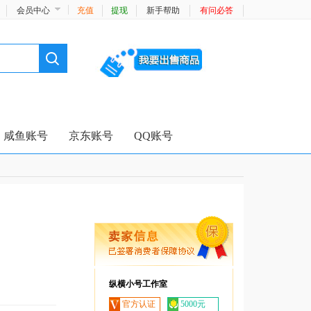
会员中心
充值
提现
新手帮助
有问必答
咸鱼账号
京东账号
QQ账号
纵横小号工作室
官方认证
5000元