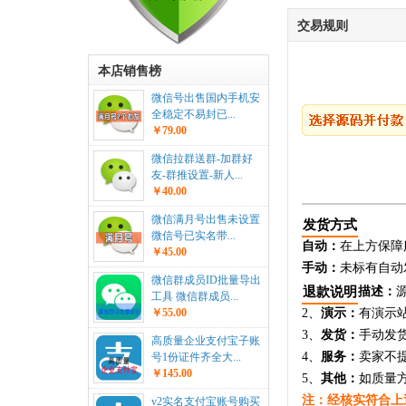
交易规则
本店销售榜
微信号出售国内手机安
全稳定不易封已...
￥79.00
微信拉群送群-加群好
友-群推设置-新人...
￥40.00
微信满月号出售未设置
发货方式
微信号已实名带...
自动：
在上方保障
￥45.00
手动：
未标有自动
微信群成员ID批量导出
退款说明
描述：
工具 微信群成员...
￥55.00
2、
演示：
有演示
3、
发货：
手动发
高质量企业支付宝子账
4、
服务：
卖家不
号1份证件齐全大...
￥145.00
5、
其他：
如质量
注：经核实符合上
v2实名支付宝账号购买