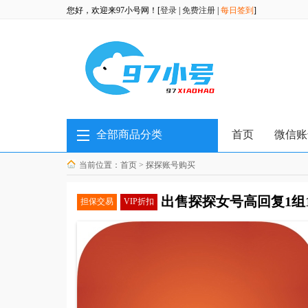
您好，欢迎来97小号网！[
登录
|
免费注册
|
每日签到
]
全部商品分类
首页
微信账
当前位置：
首页
>
探探账号购买
出售探探女号高回复1组
担保交易
VIP折扣