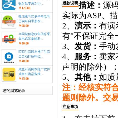
描述：
源码
退款说明
收付款专用24小...
￥120.00
实际为ASP、
微信账号交易半年老号
已实名自带朋友...
2、
演示：
有演
￥98.00
有"不保证完全
58同城信息收集信息采
集电话采集辅助...
￥40.00
3、
发货：
手动
陌陌引流脚本推广引流
4、
服务：
卖家
全自动打招呼拉...
￥40.00
声明的除外）
咸鱼引流脚本推广软件
咸鱼引流必备推...
5、
其他：
如质
￥45.00
注：经核实符
您的浏览记录
题则除外。交
注意事项