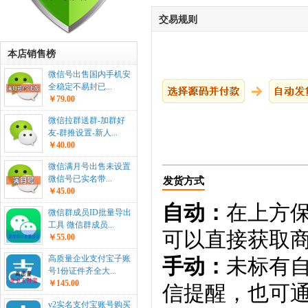
交易规则
本店销售榜
微信号出售国内手机安
全稳定不易封已...
￥79.00
微信拉群送群-加群好
友-群推设置-新人...
￥40.00
微信满月号出售未设置
微信号已实名带...
发货方式
￥45.00
自动：
在上方
微信群成员ID批量导出
工具 微信群成员...
可以直接获取
￥55.00
高质量企业支付宝子账
手动：
未标有
号1份证件齐全大...
￥145.00
信提醒，也可通
v2实名支付宝账号购买