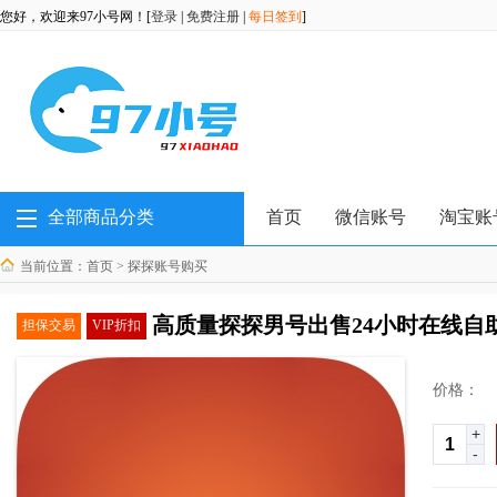
您好，欢迎来97小号网！[
登录
|
免费注册
|
每日签到
]
全部商品分类
首页
微信账号
淘宝账
当前位置：
首页
>
探探账号购买
高质量探探男号出售24小时在线自助
担保交易
VIP折扣
价格：
+
-