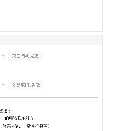
链接；
单中的电话联系对方。
的功能实际缺少、版本不符等）；