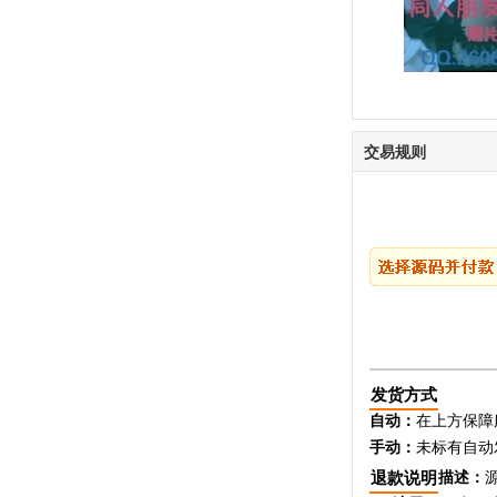
交易规则
发货方式
自动：
在上方保障
手动：
未标有自动
退款说明
描述：