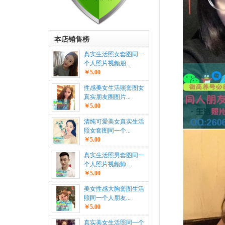
本店销售榜
真实生活照女套图同一
个人照片视频朋...
￥5.00
性感美女生活照套图女
真实朋友圈图片...
￥5.00
清纯可爱美女真实生活
照女套图同一个...
￥5.00
真实生活照男套图同一
个人照片视频帅...
￥5.00
美女性感大胸套图生活
照同一个人朋友...
￥5.00
真实美女生活照同一个