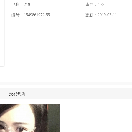
已售：219
库存：
400
编号：1549861972-55
更新：2019-02-11
交易规则