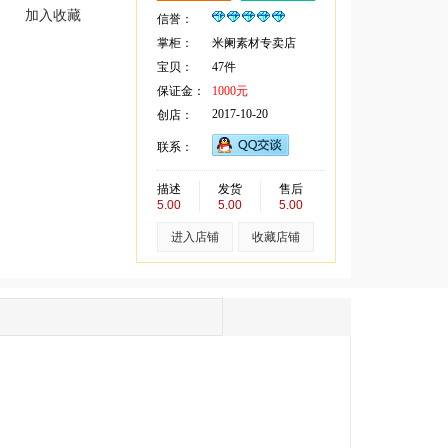
加入收藏
信誉：
掌柜：
米阑素材专卖店
宝贝：
47件
保证金：
1000元
2017-10-20
创店：
联系：
描述
发货
售后
5.00
5.00
5.00
进入店铺
收藏店铺