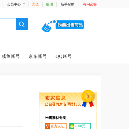
会员中心
充值
提现
新手帮助
有问必答
咸鱼账号
京东账号
QQ账号
米阑素材专卖
官方认证
1000元