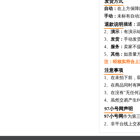
发货方式
自动：
在上方保障
手动：
未标有自动
退款说明
描述：
2、
演示：
有演示
3、
发货：
手动发
4、
服务：
卖家不
5、
其他：
如质量
注：经核实符合上
注意事项
1、在未拍下前，
2、在商品同时有
3、在没有"无任
4、虽然交易产生
97小号网声明
97小号网
作为第
2、非平台线上交