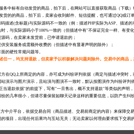
服务中标有自动发货的商品，拍下后，在网站可以直接获取商品（下载）
发货的的商品，拍下后，卖家会收到邮件、短信提醒，也可通过QQ或订
源码描述(含标题)与实际源码不一致的（例：描述PHP实际为ASP、描述
站时，与实际源码小于100%一致的（但描述中有"不保证完全一样、有变
货源码，在卖家未发货前，已申请退款的；
提供安装服务或需额外收费的（但描述中有显著声明的除外）；
方面的硬性常规问题等。
述任一，均支持退款，但卖家予以积极解决问题则除外。交易中的商品，
双方在QQ上所商定的内容，亦可成为纠纷评判依据（商定与描述冲突时，
网站演示与图片演示，且站演与图演不一致时，默认按图演作为纠纷评判
何正当退款依据"的前提下，写有"一旦售出，概不支持退款"等类似的声明
纠纷的几率很小，但请尽量保留如聊天记录这样的重要信息，以防产生纠
三方中介平台，依据交易合同（商品描述、交易前商定的内容）来保障交
易的项目，出现任何后果均与互站无关；无论卖家以何理由要求线下交易