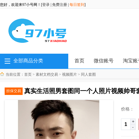
您好，欢迎来97小号网！[
登录
|
免费注册
|
每日签到
]
全部商品分类
首页
微信账号
淘宝账
当前位置：
首页
>
素材文档交易
>
视频图片
>
同人套图
真实生活照男套图同一个人照片视频帅哥套图b
担保交易
价格：
+
-