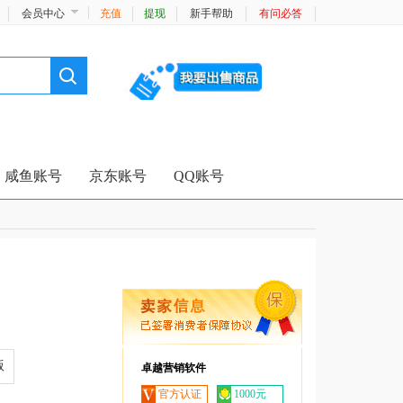
会员中心
充值
提现
新手帮助
有问必答
咸鱼账号
京东账号
QQ账号
版
卓越营销软件
官方认证
1000元