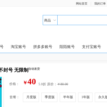
网站首页
我的订单
商品
号
淘宝账号
拼多多账号
陌陌账号
支付宝账号
自动发货
 不封号 无限制
40
￥
价格：
5.0折
原价：
￥80.00
套餐：
月度版
季度版
半年版
1年版
永久