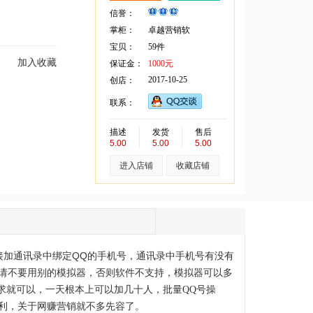
信誉：
掌柜：
卓越营销软
宝贝：
59件
加入收藏
保证金：
1000元
2017-10-25
创店：
联系：
描述
发货
售后
5.00
5.00
5.00
进入店铺
收藏店铺
接加通讯录中绑定QQ的手机号，通讯录中手机号有没有
请不要用别的模拟器，否则软件不支持，模拟器可以多
哀求就可以，一天根本上可以加几十人，批量QQ号操
利，关于网赚营销就不多先容了。