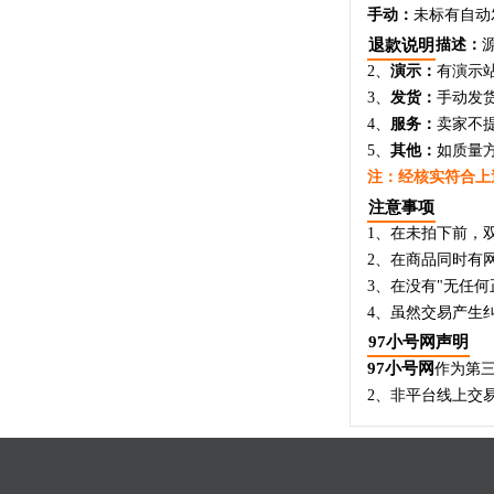
手动：
未标有自动
退款说明
描述：
2、
演示：
有演示
3、
发货：
手动发
4、
服务：
卖家不
5、
其他：
如质量
注：经核实符合上
注意事项
1、在未拍下前，
2、在商品同时有
3、在没有"无任
4、虽然交易产生
97小号网声明
97小号网
作为第
2、非平台线上交