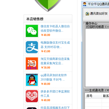
本店销售榜
微信发卡机器人微信自
动发货软件微信...
￥40.00
电脑版微信支付宝生成
器 支持对话/收...
￥43.00
淘宝天猫商家信息采集
批量采集淘宝店...
￥50.00
qq通讯录加好友软件
2019新版 不封号 ...
￥40.00
拼多多开团订单监测软
件工具
￥40.00
抖音高清视频无水印下