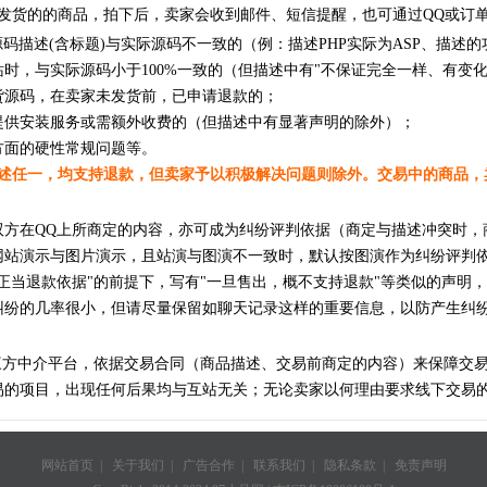
发货的的商品，拍下后，卖家会收到邮件、短信提醒，也可通过QQ或订
源码描述(含标题)与实际源码不一致的（例：描述PHP实际为ASP、描述
站时，与实际源码小于100%一致的（但描述中有"不保证完全一样、有变
货源码，在卖家未发货前，已申请退款的；
提供安装服务或需额外收费的（但描述中有显著声明的除外）；
方面的硬性常规问题等。
述任一，均支持退款，但卖家予以积极解决问题则除外。交易中的商品，
双方在QQ上所商定的内容，亦可成为纠纷评判依据（商定与描述冲突时，
网站演示与图片演示，且站演与图演不一致时，默认按图演作为纠纷评判
何正当退款依据"的前提下，写有"一旦售出，概不支持退款"等类似的声明
纠纷的几率很小，但请尽量保留如聊天记录这样的重要信息，以防产生纠
三方中介平台，依据交易合同（商品描述、交易前商定的内容）来保障交
易的项目，出现任何后果均与互站无关；无论卖家以何理由要求线下交易
网站首页
|
关于我们
|
广告合作
|
联系我们
|
隐私条款
|
免责声明