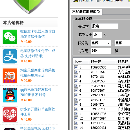
本店销售榜
微信发卡机器人微信自
动发货软件微信...
￥40.00
电脑版微信支付宝生成
器 支持对话/收...
￥43.00
淘宝天猫商家信息采集
批量采集淘宝店...
￥50.00
qq通讯录加好友软件
2019新版 不封号 ...
￥40.00
拼多多开团订单监测软
件工具
￥40.00
抖音高清视频无水印下