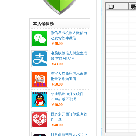
本店销售榜
微信发卡机器人微信自
动发货软件微信...
￥40.00
电脑版微信支付宝生成
器 支持对话/收...
￥43.00
淘宝天猫商家信息采集
批量采集淘宝店...
￥50.00
qq通讯录加好友软件
2019新版 不封号 ...
￥40.00
拼多多开团订单监测软
件工具
￥40.00
抖音高清视频无水印下