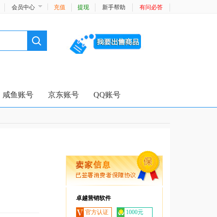
会员中心
充值
提现
新手帮助
有问必答
咸鱼账号
京东账号
QQ账号
卓越营销软件
官方认证
1000元