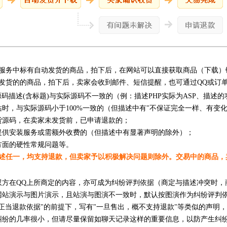
服务中标有自动发货的商品，拍下后，在网站可以直接获取商品（下载）
发货的的商品，拍下后，卖家会收到邮件、短信提醒，也可通过QQ或订
源码描述(含标题)与实际源码不一致的（例：描述PHP实际为ASP、描述
站时，与实际源码小于100%一致的（但描述中有"不保证完全一样、有变
货源码，在卖家未发货前，已申请退款的；
提供安装服务或需额外收费的（但描述中有显著声明的除外）；
方面的硬性常规问题等。
述任一，均支持退款，但卖家予以积极解决问题则除外。交易中的商品，
双方在QQ上所商定的内容，亦可成为纠纷评判依据（商定与描述冲突时，
网站演示与图片演示，且站演与图演不一致时，默认按图演作为纠纷评判
何正当退款依据"的前提下，写有"一旦售出，概不支持退款"等类似的声明
纠纷的几率很小，但请尽量保留如聊天记录这样的重要信息，以防产生纠