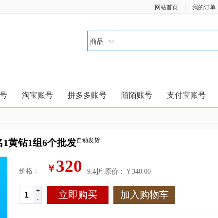
网站首页
我的订单
商品
号
淘宝账号
拼多多账号
陌陌账号
支付宝账号
自动发货
1黄钻1组6个批发
320
￥
价格：
9.4折
原价：
￥340.00
+
立即购买
加入购物车
-