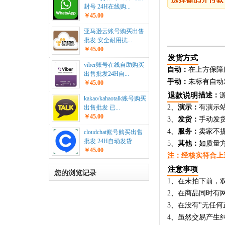
封号 24H在线购...
￥45.00
亚马逊云账号购买出售
批发 安全耐用抗...
￥45.00
发货方式
viber账号在线自助购买
自动：
在上方保障
出售批发24H自...
手动：
未标有自动
￥45.00
退款说明
描述：
kakao/kahaotalk账号购买
2、
演示：
有演示
出售批发 已...
￥45.00
3、
发货：
手动发
4、
服务：
卖家不
cloudchat账号购买出售
批发 24H自动发货
5、
其他：
如质量
￥45.00
注：经核实符合上
注意事项
您的浏览记录
1、在未拍下前，
2、在商品同时有
3、在没有"无任
4、虽然交易产生