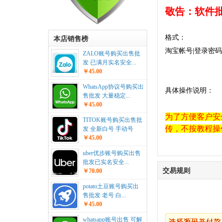
敬告：软件
格式：
本店销售榜
淘宝帐号|登录密码
ZALO账号购买出售批
发 已满月实名安全...
￥45.00
WhatsApp协议号购买出
具体操作说明：
售批发 大量稳定...
￥45.00
为了方便客户安
TITOK账号购买出售批
传，不按教程操
发 全新白号 手动号
￥45.00
uber优步账号购买出售
批发已实名安全...
交易规则
￥70.00
potato土豆账号购买出
售批发 老号 白...
￥45.00
whatsapp账号出售 可解