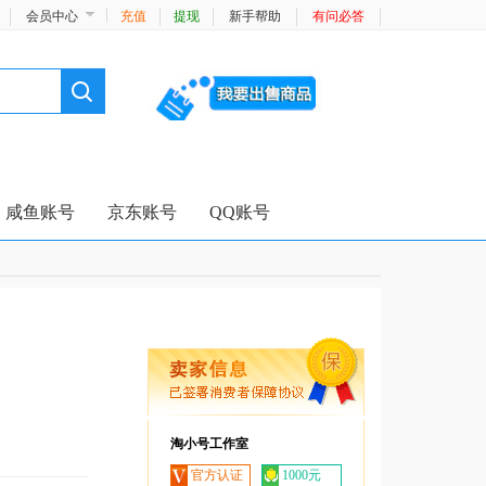
会员中心
充值
提现
新手帮助
有问必答
咸鱼账号
京东账号
QQ账号
淘小号工作室
官方认证
1000元