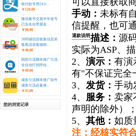
可以直接获取
收付款专用24小...
￥120.00
手动：
未标有
微信账号交易半年老号
信提醒，也可通
已实名自带朋友...
￥98.00
描述：
源码
退款说明
58同城信息收集信息采
集电话采集辅助...
实际为ASP、
￥40.00
2、
演示：
有演
陌陌引流脚本推广引流
全自动打招呼拉...
有"不保证完全
￥40.00
咸鱼引流脚本推广软件
3、
发货：
手动
咸鱼引流必备推...
￥45.00
4、
服务：
卖家
您的浏览记录
声明的除外）
5、
其他：
如质
注：经核实符