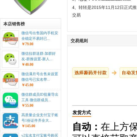
转转是2015年11月12日正式推
4、
交易
本店销售榜
微信号出售国内手机安
全稳定不易封已...
交易规则
￥79.00
微信拉群送群-加群好
友-群推设置-新人...
￥40.00
微信满月号出售未设置
微信号已实名带...
￥45.00
微信群成员ID批量导出
工具 微信群成员...
￥55.00
发货方式
高质量企业支付宝子账
号1份证件齐全大...
自动：
在上方
￥145.00
v2实名支付宝账号购买