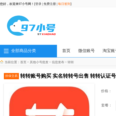
您好，欢迎来97小号网！[
登录
|
免费注册
|
每日签到
]
全部商品分类
首页
微信账号
淘宝账
当前位置：
首页
>
其他小号批发
>
信息发布
>
转转
转转账号购买 实名转转号出售 转转认证
担保交易
价格：
套餐：