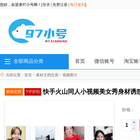
您好，欢迎来97小号网！[
登录
|
免费注册
|
每日签到
]
全部商品分类
首页
微信账号
淘宝账
当前位置：
首页
>
素材文档交易
>
视频图片
快手火山同人小视频美女秀身材诱惑小
担保交易
VIP折扣
价格：
+
-