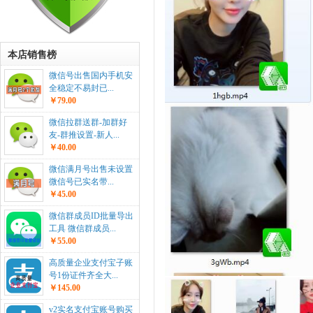
本店销售榜
微信号出售国内手机安
全稳定不易封已...
￥79.00
微信拉群送群-加群好
友-群推设置-新人...
￥40.00
微信满月号出售未设置
微信号已实名带...
￥45.00
微信群成员ID批量导出
工具 微信群成员...
￥55.00
高质量企业支付宝子账
号1份证件齐全大...
￥145.00
v2实名支付宝账号购买