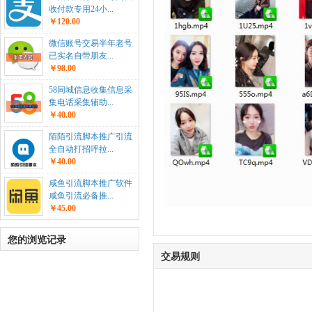
收付款专用24小...
￥120.00
微信账号交易半年老号
已实名自带朋友...
￥98.00
58同城信息收集信息采
集电话采集辅助...
￥40.00
陌陌引流脚本推广引流
全自动打招呼拉...
￥40.00
咸鱼引流脚本推广软件
咸鱼引流必备推...
￥45.00
您的浏览记录
交易规则