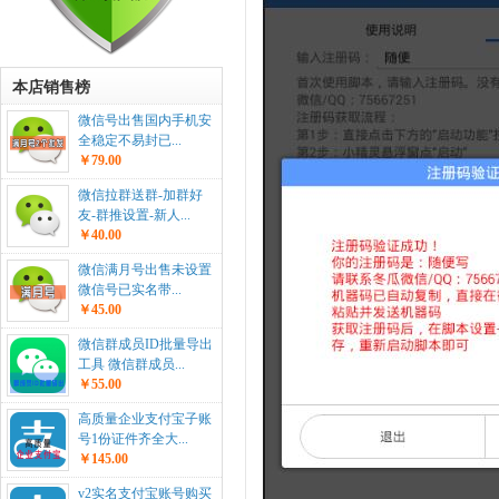
本店销售榜
微信号出售国内手机安
全稳定不易封已...
￥79.00
微信拉群送群-加群好
友-群推设置-新人...
￥40.00
微信满月号出售未设置
微信号已实名带...
￥45.00
微信群成员ID批量导出
工具 微信群成员...
￥55.00
高质量企业支付宝子账
号1份证件齐全大...
￥145.00
v2实名支付宝账号购买