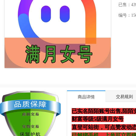
已售：43
编号：1505
交易规则
商品详情
已实名陌陌账号出售,陌陌女
财富等级5级满月女号
直登可站街，可点赞发动
已解绑手机，上号可立即绑