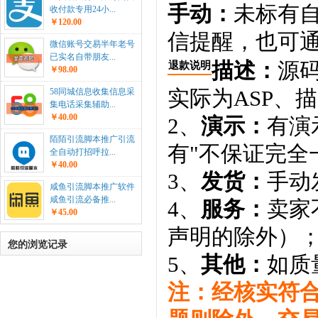
手动：
未标有
收付款专用24小...
￥120.00
信提醒，也可通
微信账号交易半年老号
已实名自带朋友...
描述：
源码
退款说明
￥98.00
实际为ASP、
58同城信息收集信息采
集电话采集辅助...
￥40.00
2、
演示：
有演
陌陌引流脚本推广引流
有"不保证完全
全自动打招呼拉...
￥40.00
3、
发货：
手动
咸鱼引流脚本推广软件
咸鱼引流必备推...
4、
服务：
卖家
￥45.00
声明的除外）
您的浏览记录
5、
其他：
如质
注：经核实符