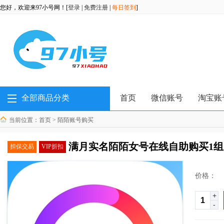
您好，欢迎来97小号网！[
登录
|
免费注册
|
每日签到
]
全部商品分类
首页
微信账号
淘宝账
当前位置：
首页
>
陌陌账号购买
满月实名陌陌女号在线自助购买1组
担保交易
VIP折扣
价格：
+
-