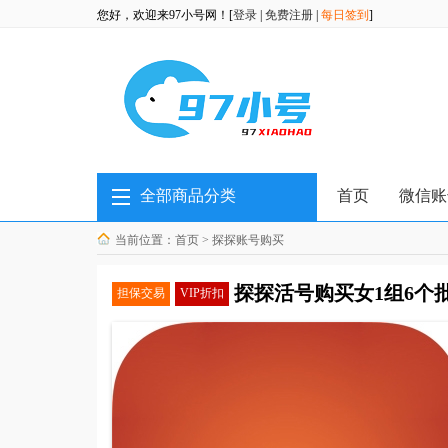
您好，欢迎来97小号网！[
登录
|
免费注册
|
每日签到
]
全部商品分类
首页
微信账
当前位置：
首页
>
探探账号购买
探探活号购买女1组6个
担保交易
VIP折扣