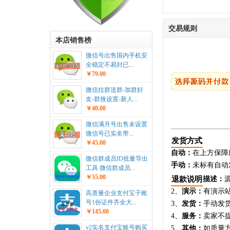
交易规则
本店销售榜
微信号出售国内手机安
全稳定不易封已...
￥79.00
微信拉群送群-加群好
友-群推设置-新人...
￥40.00
微信满月号出售未设置
微信号已实名带...
发货方式
￥45.00
自动：
在上方保障
微信群成员ID批量导出
手动：
未标有自动
工具 微信群成员...
￥55.00
退款说明
描述：
2、
演示：
有演示
高质量企业支付宝子账
号1份证件齐全大...
3、
发货：
手动发
￥145.00
4、
服务：
卖家不
v2实名支付宝账号购买
5、
其他：
如质量