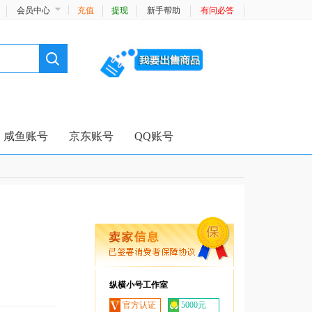
会员中心
充值
提现
新手帮助
有问必答
咸鱼账号
京东账号
QQ账号
纵横小号工作室
官方认证
5000元