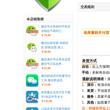
交易规则
本店销售榜
微信号出售国内手机安
全稳定不易封已...
￥79.00
微信拉群送群-加群好
友-群推设置-新人...
￥40.00
微信满月号出售未设置
发货方式
微信号已实名带...
自动：
在上方保障
￥45.00
手动：
未标有自动
微信群成员ID批量导出
退款说明
描述：
工具 微信群成员...
￥55.00
2、
演示：
有演示
3、
发货：
手动发
高质量企业支付宝子账
4、
服务：
卖家不
号1份证件齐全大...
￥145.00
5、
其他：
如质量
注：经核实符合上
v2实名支付宝账号购买