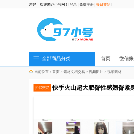
您好，欢迎来97小号网！[
登录
|
免费注册
|
每日签到
]
全部商品分类
首页
微信账
当前位置：
首页
>
素材文档交易
>
视频图片
>
视频素材
快手火山超大肥臀性感翘臀紧身裤
担保交易