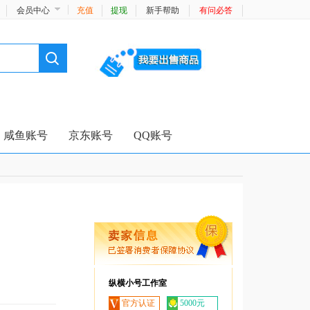
会员中心
充值
提现
新手帮助
有问必答
咸鱼账号
京东账号
QQ账号
纵横小号工作室
官方认证
5000元