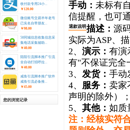
手动：
未标有
收付款专用24小...
￥120.00
信提醒，也可通
微信账号交易半年老号
已实名自带朋友...
描述：
源码
退款说明
￥98.00
实际为ASP、
58同城信息收集信息采
集电话采集辅助...
￥40.00
2、
演示：
有演
陌陌引流脚本推广引流
有"不保证完全
全自动打招呼拉...
￥40.00
3、
发货：
手动
咸鱼引流脚本推广软件
咸鱼引流必备推...
4、
服务：
卖家
￥45.00
声明的除外）
您的浏览记录
5、
其他：
如质
注：经核实符