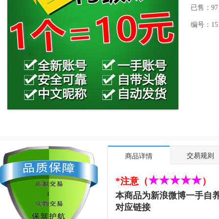
已售：97
编号：1511
交易规则
商品详情
★
★
★
★
★
*
注意（
）
本商品为新浪微博一手自
对应链接