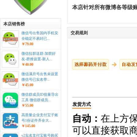
本店针对所有微博各等级
本店销售榜
交易规则
微信号出售国内手机安
全稳定不易封已...
￥79.00
微信拉群送群-加群好
友-群推设置-新人...
￥40.00
微信满月号出售未设置
微信号已实名带...
￥45.00
微信群成员ID批量导出
工具 微信群成员...
发货方式
￥55.00
高质量企业支付宝子账
自动：
在上方
号1份证件齐全大...
￥145.00
可以直接获取
v2实名支付宝账号购买